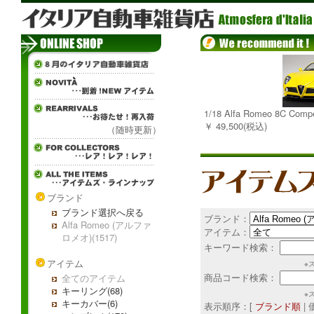
1/18 Alfa Romeo 8C C
￥ 49,500(税込)
（随時更新）
ブランド
ブランド選択へ戻る
ブランド：
Alfa Romeo (アルファ
アイテム：
ロメオ)(1517)
キーワード検索：
アイテム
※
商品コード検索：
全てのアイテム
キーリング(68)
※
キーカバー(6)
表示順序：[
ブランド順
|