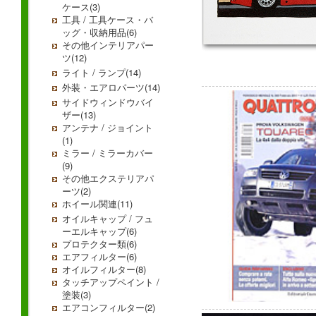
ケース(3)
工具 / 工具ケース・バ
ッグ・収納用品(6)
その他インテリアパー
ツ(12)
ライト / ランプ(14)
外装・エアロパーツ(14)
サイドウィンドウバイ
ザー(13)
アンテナ / ジョイント
(1)
ミラー / ミラーカバー
(9)
その他エクステリアパ
ーツ(2)
ホイール関連(11)
オイルキャップ / フュ
ーエルキャップ(6)
プロテクター類(6)
エアフィルター(6)
オイルフィルター(8)
タッチアップペイント /
塗装(3)
エアコンフィルター(2)