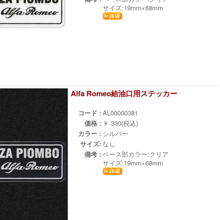
サイズ:19mm×68mm
Alfa Romeo給油口用ステッカー
ч
コード :
AL00000381
価格 :
￥ 330(税込)
カラー :
シルバー
サイズ:
なし
備考 :
ベース部カラー:クリア
サイズ:19mm×68mm