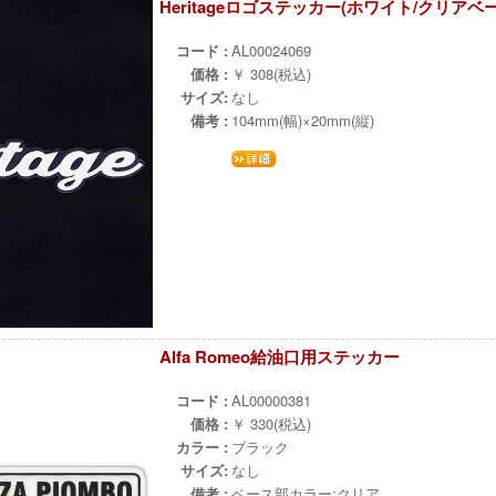
Heritageロゴステッカー(ホワイト/クリアベ
ч
コード :
AL00024069
価格 :
￥ 308(税込)
サイズ:
なし
備考 :
104mm(幅)×20mm(縦)
Alfa Romeo給油口用ステッカー
ч
コード :
AL00000381
価格 :
￥ 330(税込)
カラー :
ブラック
サイズ:
なし
備考 :
ベース部カラー:クリア