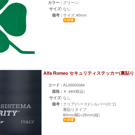
カラー :
グリーン
サイズ:
なし
備考 :
サイズ:40mm
Alfa Romeo セキュリティステッカー(裏貼
ч
コード :
AL00000384
価格 :
￥ 440(税込)
サイズ:
なし
備考 :
クリア(ベース)/シルバー(ロゴ)
裏貼りタイプ
80mm(幅)×25mm(縦)