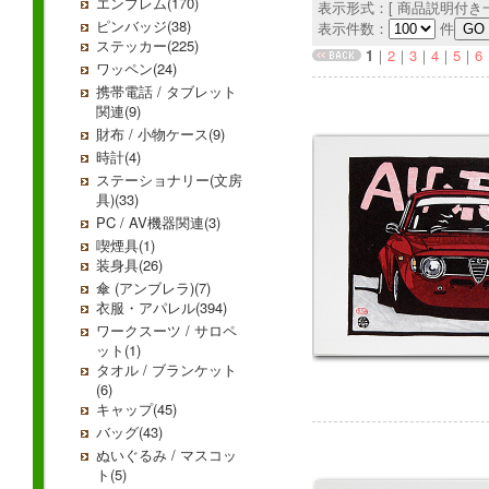
エンブレム(170)
表示形式：[ 商品説明付き一
ピンバッジ(38)
表示件数：
件
ステッカー(225)
1
｜
2
｜
3
｜
4
｜
5
｜
6
ワッペン(24)
携帯電話 / タブレット
関連(9)
財布 / 小物ケース(9)
時計(4)
ステーショナリー(文房
具)(33)
PC / AV機器関連(3)
喫煙具(1)
装身具(26)
傘 (アンブレラ)(7)
衣服・アパレル(394)
ワークスーツ / サロペ
ット(1)
タオル / ブランケット
(6)
キャップ(45)
バッグ(43)
ぬいぐるみ / マスコッ
ト(5)