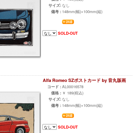
サイズ:
なし
備考 :
148mm(幅)×100mm(縦)
SOLD-OUT
Alfa Romeo SZポストカード by 音丸版画
コード :
AL00016578
価格 :
￥ 189(税込)
サイズ:
なし
備考 :
148mm(幅)×100mm(縦)
SOLD-OUT