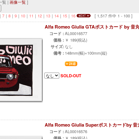
覧 |
画像一覧
]
｜
7
｜
8
｜
9
｜
10
｜
11
｜
12
｜
13
｜
14
｜
15
｜
16
[ 1,517 件中 1 - 100 ]
Alfa Romeo Giulia GTAポストカード by 
コード :
AL00016577
価格 :
￥ 189(税込)
サイズ:
なし
備考 :
148mm(幅)×100mm(縦)
SOLD-OUT
Alfa Romeo Giulia Superポストカードby
コード :
AL00016576
価格 :
￥ 189(税込)