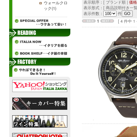
表示順序：[ ブランド順 |
価格
ウォールクロ
表示形式：[ 商品説明付き一覧
ック(1)
表示件数：
件
1
[ 4 件中 1 - 