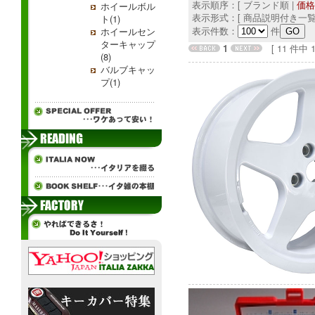
表示順序：[ ブランド順 |
価格
ホイールボル
表示形式：[ 商品説明付き一覧
ト(1)
表示件数：
件
ホイールセン
ターキャップ
1
[ 11 件中 1 
(8)
バルブキャッ
プ(1)