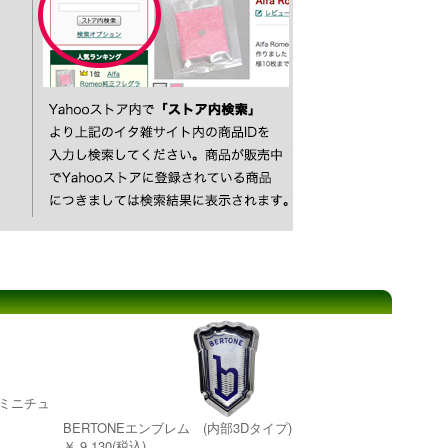
ettiミニチュ
BERTONEエンブレム (内部3Dタイプ)
￥ 9,130(税込)