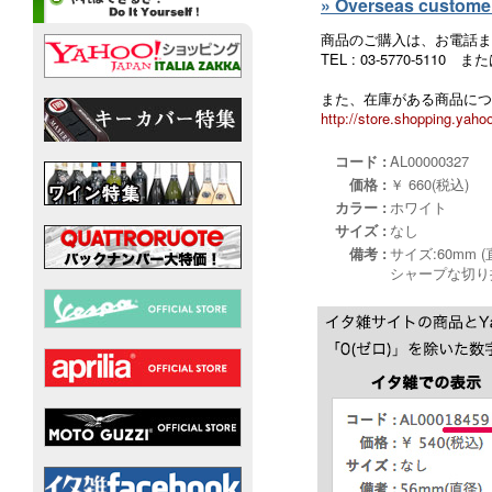
» Overseas customers
商品のご購入は、お電話ま
TEL : 03-5770-5110
また、在庫がある商品につ
http://store.shopping.yahoo
コード :
AL00000327
価格 :
￥ 660(税込)
カラー :
ホワイト
サイズ :
なし
備考 :
サイズ:60mm (
シャープな切り