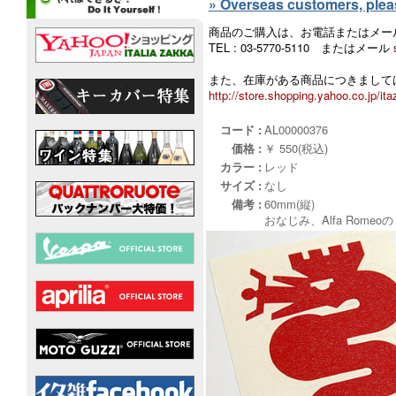
» Overseas customers, please
商品のご購入は、お電話またはメー
TEL : 03-5770-5110 またはメール
また、在庫がある商品につきましては
http://store.shopping.yahoo.co.jp/ita
コード :
AL00000376
価格 :
￥ 550(税込)
カラー :
レッド
サイズ :
なし
備考 :
60mm(縦)
おなじみ、Alfa Ro