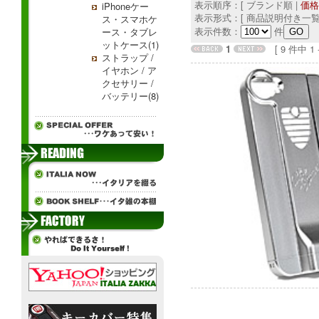
表示順序：[ ブランド順 |
価格
iPhoneケー
表示形式：[ 商品説明付き一覧
ス・スマホケ
表示件数：
件
ース・タブレ
ットケース(1)
1
[ 9 件中 1 - 
ストラップ /
イヤホン / ア
クセサリー /
バッテリー(8)