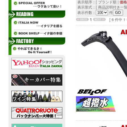
表示順序：[ ブランド順 |
価格
表示形式：[ 商品説明付き一覧
表示件数：
件
1
[ 6 件中 1 - 