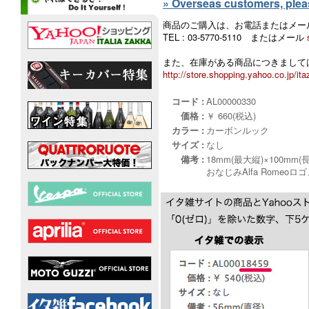
» Overseas customers, please
商品のご購入は、お電話またはメー
TEL : 03-5770-5110 またはメール
また、在庫がある商品につきましては
http://store.shopping.yahoo.co.jp/ita
コード :
AL00000330
価格 :
￥ 660(税込)
カラー :
カーボンルック
サイズ :
なし
備考 :
18mm(最大縦)×100mm(
おなじみAlfa Rome