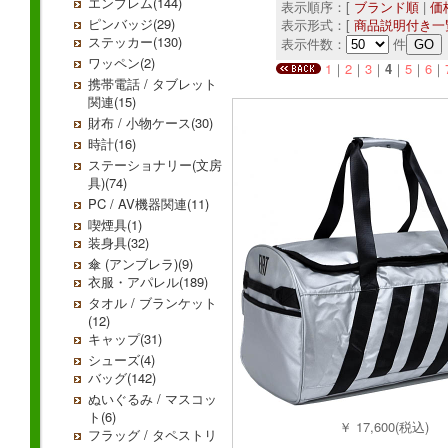
エンブレム(144)
表示順序：[
ブランド順
|
価
ピンバッジ(29)
表示形式：[
商品説明付き一
ステッカー(130)
表示件数：
件
ワッペン(2)
1
｜
2
｜
3
｜
4
｜
5
｜
6
｜
携帯電話 / タブレット
関連(15)
財布 / 小物ケース(30)
時計(16)
ステーショナリー(文房
具)(74)
PC / AV機器関連(11)
喫煙具(1)
装身具(32)
傘 (アンブレラ)(9)
衣服・アパレル(189)
タオル / ブランケット
(12)
キャップ(31)
シューズ(4)
バッグ(142)
ぬいぐるみ / マスコッ
ト(6)
￥ 17,600(税込)
フラッグ / タペストリ