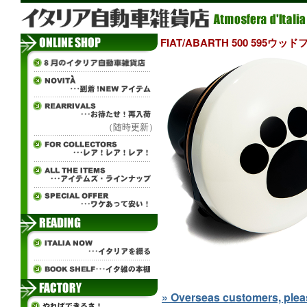
FIAT/ABARTH 500 595ウ
（随時更新）
» Overseas customers, please