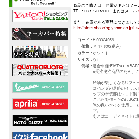
商品のご購入は、お電話またはメー
TEL : 03-5770-5110 またはメール
また、在庫がある商品につきましては
http://store.shopping.yahoo.co.jp/ita
コード :
FI00024056
価格 :
￥ 17,600(税込)
カラー :
ホワイト
サイズ :
なし
備考 :
適合車種:FIAT500 ABART
※受注発注商品のため、
給油が楽しくなる!?フュ
はパンダの足跡のイラス
ップの塗装部はウッド製
こちらを作ったのはあのLa
態の良い木材を使用し、
プ。
あとはコーディネイトに