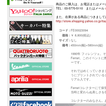
商品のご購入は、お電話またはメー
TEL : 03-5770-5110 またはメール
また、在庫がある商品につきましては
http://store.shopping.yahoo.co.jp/ita
コード :
FE00023094
価格 :
￥ 8,800(税込)
サイズ :
なし
備考 :
450mm(幅)×580mm(縦)
1990年 フィレンツェ。
Ferrari。このイベ
ーです。
それではめくっていきま
うにプリントされている
リアル入です。
Ferrariコレクター
当時と変わらぬ美しさを
コレクターのみなさん。