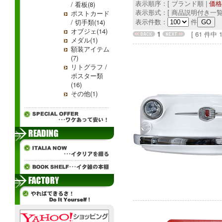
表示順序：[ ブランド順 |
価格
/ 看板(8)
表示形式：[ 商品説明付き一覧
ポストカード
表示件数：
件
/ 切手類(14)
オブジェ(14)
1
[ 61 件中 1 
メダル(1)
額装アイテム
(7)
リトグラフ /
ポスター類
(16)
その他(1)