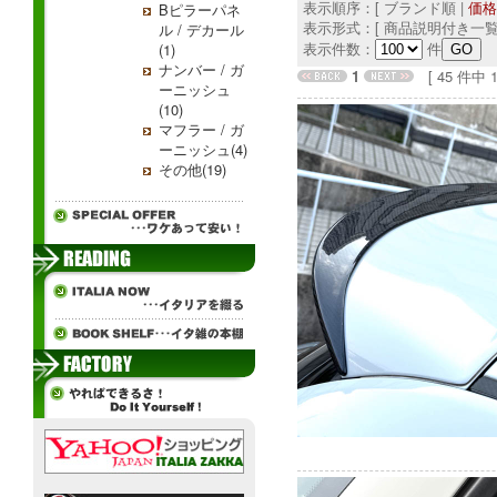
表示順序：[ ブランド順 |
価格
Bピラーパネ
表示形式：[ 商品説明付き一覧
ル / デカール
表示件数：
件
(1)
ナンバー / ガ
1
[ 45 件中 1 
ーニッシュ
(10)
マフラー / ガ
ーニッシュ(4)
その他(19)