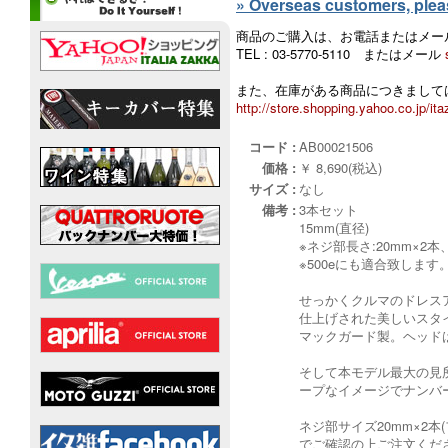
» Overseas customers, please
商品のご購入は、お電話またはメー
TEL : 03-5770-5110 またはメール
また、在庫がある商品につきましては
http://store.shopping.yahoo.co.jp/ita
コード :
AB00021506
価格 :
￥ 8,690(税込)
サイズ :
なし
備考 :
3本セット
15mm(直径)
※ネジ部長さ:20mm×2
※500eにも適合致します
せっかくクルマのドレス
仕上げされた美しいスタ
マックガード製。ヘッド
そして本モデル最大の見
ープなイメージでナンバ
ネジ部サイズ20mm×2
でご確認の上ご注文くだ