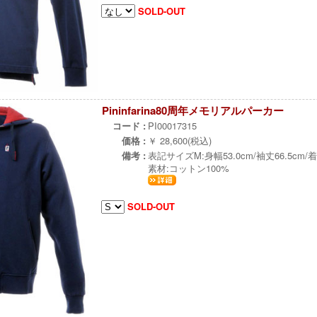
SOLD-OUT
Pininfarina80周年メモリアルパーカー
コード :
PI00017315
価格 :
￥ 28,600(税込)
備考 :
表記サイズM:身幅53.0cm/袖丈66.5cm/着
素材:コットン100%
SOLD-OUT