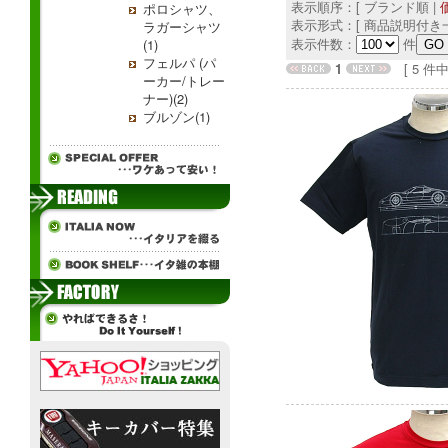
表示順序：[ ブランド順 |
ポロシャツ、
表示形式：[ 商品説明付き一
ラガーシャツ
表示件数：
件
(1)
フェルパ (パ
1
[ 5 件中 1
ーカー/トレー
ナー)(2)
ブルゾン(1)