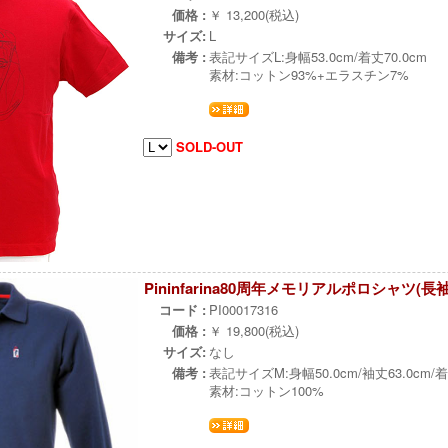
価格 :
￥ 13,200(税込)
サイズ:
L
備考 :
表記サイズL:身幅53.0cm/着丈70.0cm
素材:コットン93%+エラスチン7%
SOLD-OUT
Pininfarina80周年メモリアルポロシャツ(長袖
コード :
PI00017316
価格 :
￥ 19,800(税込)
サイズ:
なし
備考 :
表記サイズM:身幅50.0cm/袖丈63.0cm/着
素材:コットン100%