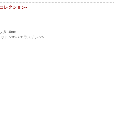
noコレクション-
丈61.0cm
コットン8%+エラスチン5%