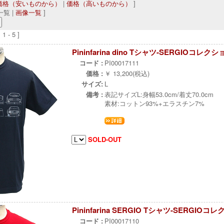
価格（安いものから）
|
価格（高いものから）
]
覧 |
画像一覧
]
 - 5 ]
Pininfarina dino Tシャツ-SERGIOコレクシ
コード :
PI00017111
価格 :
￥ 13,200(税込)
サイズ:
L
備考 :
表記サイズL:身幅53.0cm/着丈70.0cm
素材:コットン93%+エラスチン7%
SOLD-OUT
Pininfarina SERGIO Tシャツ-SERGIOコ
コード :
PI00017110