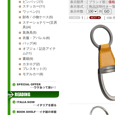
ピンバッジ(1)
表示順序：[ ブランド順 |
価格
ステッカー(11)
表示形式：[ 商品説明付き一覧
表示件数：
件
ワッペン(1)
財布 / 小物ケース(5)
1
｜
2
[ 109 件中
ステーショナリー(文房
具)(4)
装身具(5)
衣服・アパレル(6)
バッグ(4)
オブジェ / 記念アイテ
ム(11)
書籍(9)
カタログ(2)
プレスキット(1)
モデルカー(8)