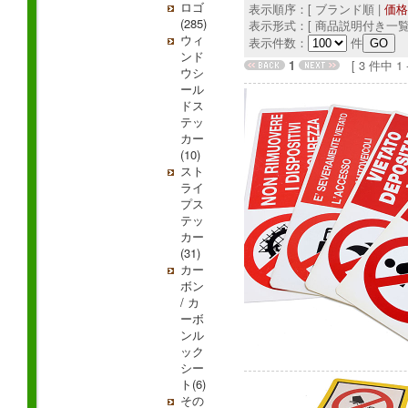
ロゴ
表示順序：[ ブランド順 |
価格
(285)
表示形式：[ 商品説明付き一覧
ウィ
表示件数：
件
ンド
1
[ 3 件中 1 - 
ウシ
ール
ドス
テッ
カー
(10)
スト
ライ
プス
テッ
カー
(31)
カー
ボン
/ カ
ーボ
ンル
ック
シー
ト(6)
その