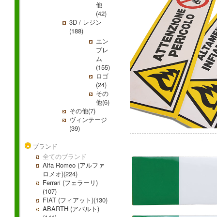
他
(42)
3D / レジン
(188)
エン
ブレ
ム
(155)
ロゴ
(24)
その
他(6)
その他(7)
ヴィンテージ
(39)
ブランド
全てのブランド
Alfa Romeo (アルファ
ロメオ)(224)
Ferrari (フェラーリ)
(107)
FIAT (フィアット)(130)
ABARTH (アバルト)