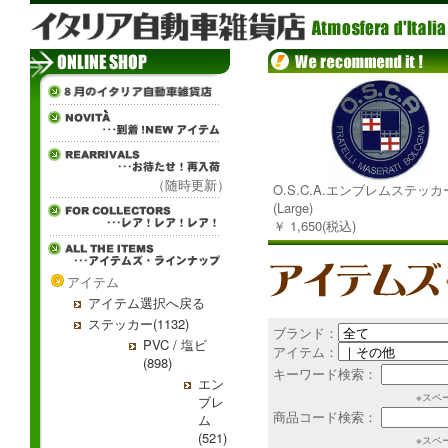
（随時更新）
O.S.C.A.エンブレムステッカ
(Large)
￥ 1,650(税込)
アイテム
アイテム選択へ戻る
ステッカー(1132)
ブランド：
PVC / 塩ビ
アイテム：
(898)
キーワード検索：
エン
※スペ
ブレ
商品コード検索：
ム
(521)
※スペ