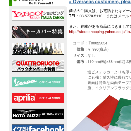
» Overseas customers, please
商品のご購入は、お電話またはメー
TEL : 03-5770-5110 またはメール
また、在庫がある商品につきましては
http://store.shopping.yahoo.co.jp/ita
コード :
IT00025034
価格 :
￥ 990(税込)
サイズ :
なし
備考 :
110mm(幅)×38mm(縦) 2
塩ビステッカーよりも厚
にも強く耐久性に優れて
裏面は特殊な両面テープ
旗、イタリアンフラッグ