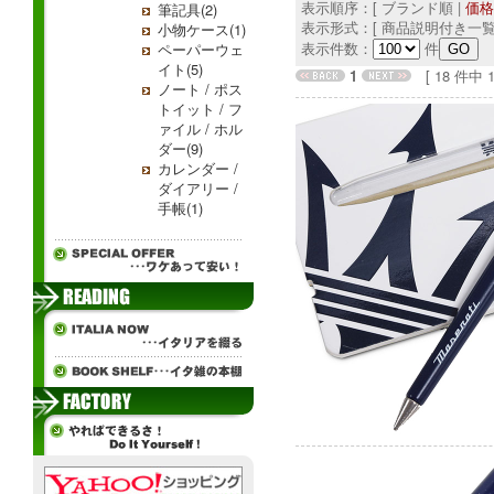
表示順序：[ ブランド順 |
価格
筆記具(2)
表示形式：[ 商品説明付き一覧
小物ケース(1)
表示件数：
件
ペーパーウェ
イト(5)
1
[ 18 件中 1 
ノート / ポス
トイット / フ
ァイル / ホル
ダー(9)
カレンダー /
ダイアリー /
手帳(1)