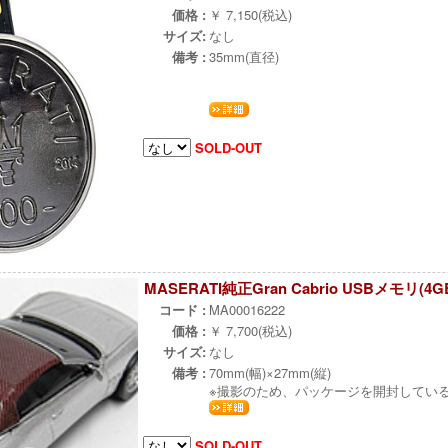
価格 :
￥ 7,150(税込)
サイズ:
なし
備考 :
35mm(直径)
SOLD-OUT
MASERATI純正Gran Cabrio USBメモリ(4G
コード :
MA00016222
価格 :
￥ 7,700(税込)
サイズ:
なし
備考 :
70mm(幅)×27mm(縦)
※撮影のため、パッケージを開封してい
SOLD-OUT