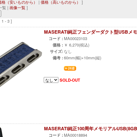
価格（安いものから）
|
価格（高いものから）
]
覧 |
画像一覧
]
 - 3 ]
MASERATI純正フェンダーダクト型USBメモリ
コード :
MA00023103
価格 :
￥ 6,270(税込)
サイズ:
なし
備考 :
60mm(幅)×10mm(縦)
SOLD-OUT
MASERATI純正100周年メモリアルUSB(8GB
コード :
MA00018894