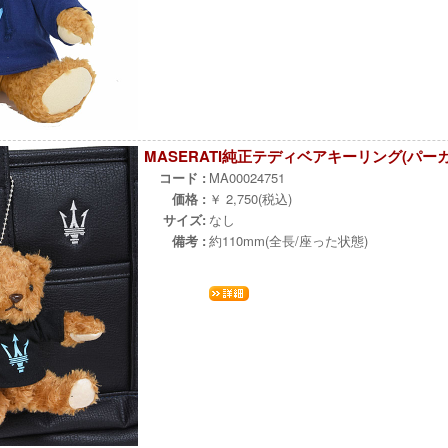
MASERATI純正テディベアキーリング(パーカ
コード :
MA00024751
価格 :
￥ 2,750(税込)
サイズ:
なし
備考 :
約110mm(全長/座った状態)