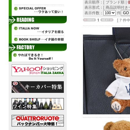
表示順序：[ ブランド順 |
表示形式：[ 商品説明付き一
表示件数：
件
1
[ 7 件中 1