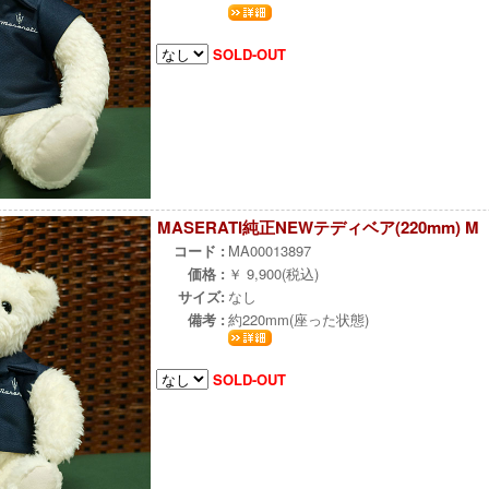
SOLD-OUT
MASERATI純正NEWテディベア(220mm) M
コード :
MA00013897
価格 :
￥ 9,900(税込)
サイズ:
なし
備考 :
約220mm(座った状態)
SOLD-OUT