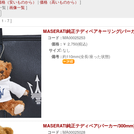
価格（安いものから）
|
価格（高いものから）
]
覧 |
画像一覧
]
 - 7 ]
MASERATI純正テディベアキーリング(パーカ
コード :
MA00025253
価格 :
￥ 2,750(税込)
サイズ:
なし
備考 :
約110mm(全長/座った状態)
MASERATI純正テディベア(パーカー/300mm
コード :
MA00025028