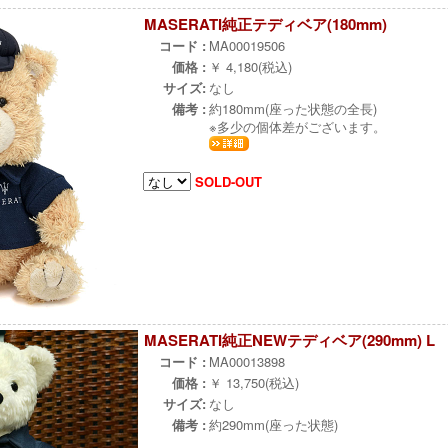
MASERATI純正テディベア(180mm)
コード :
MA00019506
価格 :
￥ 4,180(税込)
サイズ:
なし
備考 :
約180mm(座った状態の全長)
※多少の個体差がございます。
SOLD-OUT
MASERATI純正NEWテディベア(290mm) L
コード :
MA00013898
価格 :
￥ 13,750(税込)
サイズ:
なし
備考 :
約290mm(座った状態)