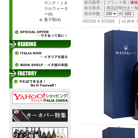
表示順序：[ ブランド順 |
価格
マンテ / ミネ
表示形式：[ 商品説明付き一覧
ラルウォータ
表示件数：
件
ー(6)
菓子類(4)
1
[ 10 件中 1 