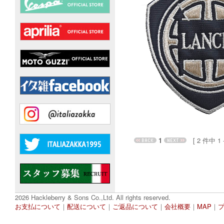
1
[ 2 件中 1 - 
2026 Hackleberry & Sons Co.,Ltd. All rights reserved.
お支払について
｜
配送について
｜
ご返品について
｜
会社概要
｜
MAP
｜