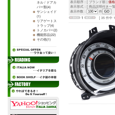
表示順序：[ ブランド順 |
価格
ネル / ドアカ
表示形式：[ 商品説明付き一覧
バー類(4)
表示件数：
件
サンシェイド
(1)
1
[ 35 件中 1 
リアゲートス
トラップ(4)
トノカバー(2)
機能部品(22)
その他(1)