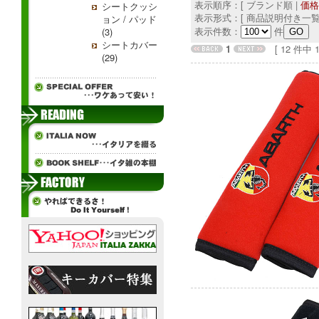
表示順序：[ ブランド順 |
価格
シートクッシ
表示形式：[ 商品説明付き一覧
ョン / パッド
表示件数：
件
(3)
シートカバー
1
[ 12 件中 1 
(29)