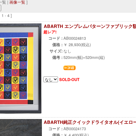
覧 |
画像一覧
]
 - 4 ]
ABARTH エンブレムパターンファブリック
超レア!
コード :
AB00024813
価格 :
￥ 28,930(税込)
サイズ:
なし
備考 :
520mm(幅)×520mm(縦)
SOLD-OUT
ABARTH純正クイックドライタオル(イエロー
コード :
AB00024173
価格 :
￥ 4,400(税込)