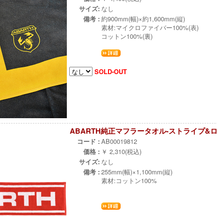
サイズ:
なし
備考 :
約900mm(幅)×約1,600mm(縦)
素材:マイクロファイバー100%(表)
コットン100%(裏)
SOLD-OUT
ABARTH純正マフラータオル-ストライプ&ロ
コード :
AB00019812
価格 :
￥ 2,310(税込)
サイズ:
なし
備考 :
255mm(幅)×1,100mm(縦)
素材:コットン100%