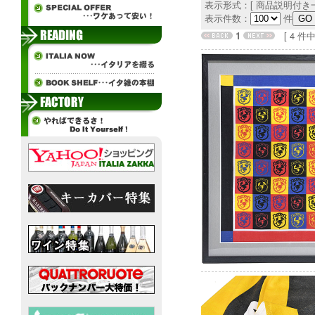
表示形式：[ 商品説明付き一
表示件数：
件
1
[ 4 件中 1