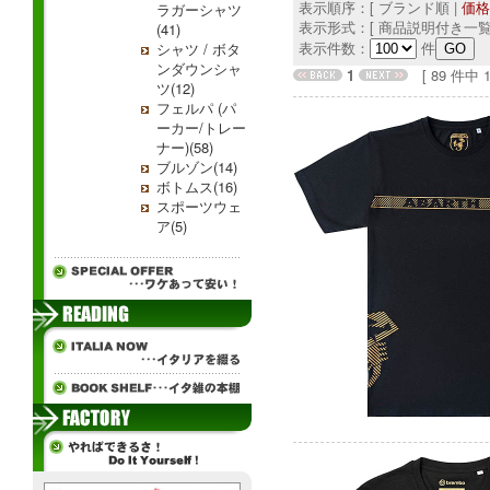
表示順序：[ ブランド順 |
価格
ラガーシャツ
表示形式：[ 商品説明付き一覧
(41)
表示件数：
件
シャツ / ボタ
ンダウンシャ
1
[ 89 件中 1 
ツ(12)
フェルパ (パ
ーカー/トレー
ナー)(58)
ブルゾン(14)
ボトムス(16)
スポーツウェ
ア(5)