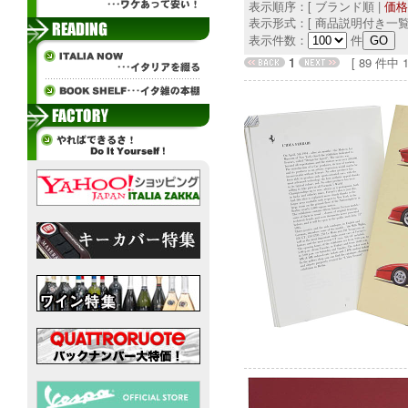
表示順序：[ ブランド順 |
価格
表示形式：[ 商品説明付き一覧
表示件数：
件
1
[ 89 件中 1 