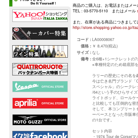
商品のご購入は、お電話またはメー
TEL : 03-5770-5110 またはメール
また、在庫がある商品につきましては
http://store.shopping.yahoo.co.jp/ita
コード :
LA00008067
価格 :
￥ 8,470(税込)
サイズ :
なし
備考 :
全6種+1シークレットの
※車種特定のため箱底部
ラリーの歴史にその名を
今は亡き名門ブランド「C
スペシャル」のシークレ
/64という手のひらサイ
ライトポッド、ロールケ
と比較しても圧倒的な密
そして、本コンプリートセッ
ーベースとなった市販車
の1台です。
セット内容
・1974 Tour de C