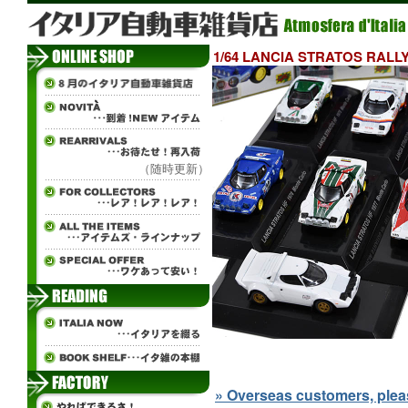
1/64 LANCIA STRATOS R
（随時更新）
» Overseas customers, please