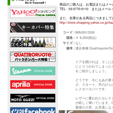
商品のご購入は、お電話またはメー
TEL : 03-5770-5110 またはメール
また、在庫がある商品につきましては
http://store.shopping.yahoo.co.jp/ita
コード :
MA00013326
価格 :
￥ 8,250(税込)
サイズ :
なし
備考 :
適合車種:Quattroporte/Gra
ドアを開ければ、そこに
にとりつかれてしまった
をご紹介しましょう。
どうです、今にもあの香
ざ、スタート。手のひら
レクターカバーです。
レザーに覆われたセレク
が眩しく輝いています。Qua
最後の入荷、お見逃しなく