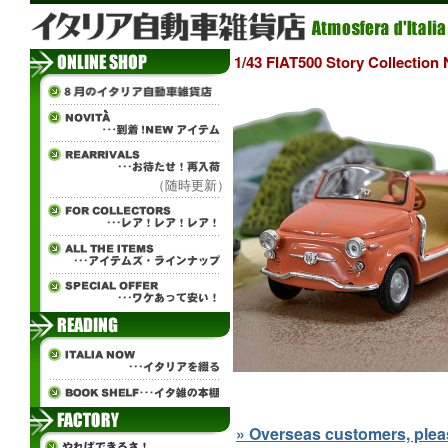
1/43 FIAT500 Story Collect
（随時更新）
» Overseas customers, please