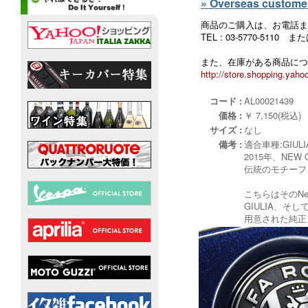
» Overseas customers
商品のご購入は、お電話ま
TEL : 03-5770-5110
また、在庫がある商品につ
http://store.shopping.yahoo
コード :
AL00021439
価格 :
￥ 7,150(税込)
サイズ :
なし
備考 :
適合車種:GIULIA 
2015年、NEW
伝統のモチーフ
こちらはそのN
GIULIA、そ
用意された純正