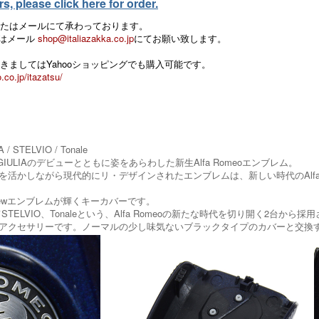
, please click here for order.
たはメールにて承わっております。
 またはメール
shop@italiazakka.co.jp
にてお願い致します。
きましてはYahooショッピングでも購入可能です。
.co.jp/itazatsu/
/ STELVIO / Tonale
 GIULIAのデビューとともに姿をあらわした新生Alfa Romeoエンブレム。
を活かしながら現代的にリ・デザインされたエンブレムは、新しい時代のAlfa 
ewエンブレムが輝くキーカバーです。
してSTELVIO、Tonaleという、Alfa Romeoの新たな時代を切り開く2台か
アクセサリーです。ノーマルの少し味気ないブラックタイプのカバーと交換