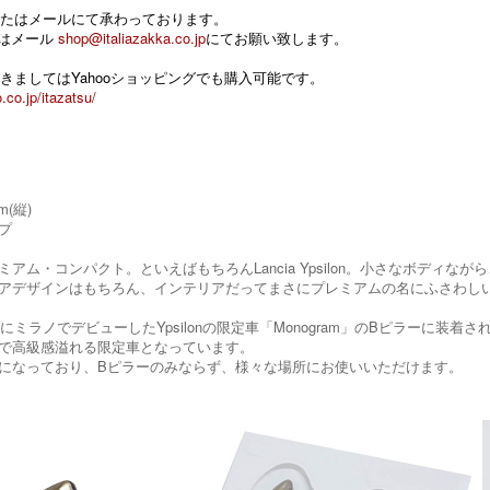
たはメールにて承わっております。
 またはメール
shop@italiazakka.co.jp
にてお願い致します。
きましてはYahooショッピングでも購入可能です。
.co.jp/itazatsu/
m(縦)
プ
ミアム・コンパクト。といえばもちろんLancia Ypsilon。小さなボディ
アデザインはもちろん、インテリアだってまさにプレミアムの名にふさわし
年にミラノでデビューしたYpsilonの限定車「Monogram」のBピラーに
で高級感溢れる限定車となっています。
になっており、Bピラーのみならず、様々な場所にお使いいただけます。