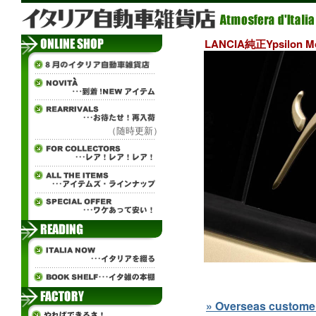
LANCIA純正Ypsilon
（随時更新）
» Overseas customers