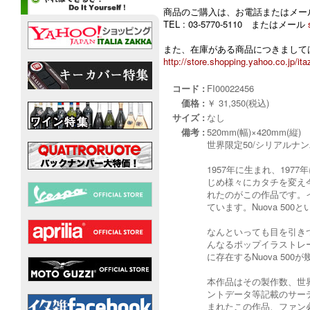
商品のご購入は、お電話またはメー
TEL : 03-5770-5110 またはメール
また、在庫がある商品につきましては
http://store.shopping.yahoo.co.jp/ita
コード :
FI00022456
価格 :
￥ 31,350(税込)
サイズ :
なし
備考 :
520mm(幅)×420mm(縦)
世界限定50/シリアルナ
1957年に生まれ、197
じめ様々にカタチを変え今
れたのがこの作品です。イ
ています。Nuova 5
なんといっても目を引きつけ
んなるポップイラストレー
に存在するNuova 5
本作品はその製作数、世界
ントデータ等記載のサーテ
まれたこの作品、ファン