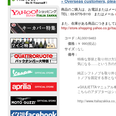
» Overseas customers, please
商品のご購入は、お電話またはメー
TEL : 03-5770-5110 またはメール
また、在庫がある商品につきましては
http://store.shopping.yahoo.co.jp/ita
コード :
AL00019463
価格 :
￥ 990(税込)
サイズ :
なし
備考 :
特殊な形状と取り付け方法
気になる……という方の
純正シフトノブを取り外
トノブを固定する形とな
※GIULIETTAマニ
こちらのアダプターはショ
http://www.italiazakka