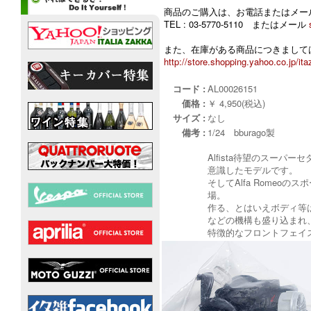
商品のご購入は、お電話またはメー
TEL : 03-5770-5110 またはメール
また、在庫がある商品につきましては
http://store.shopping.yahoo.co.jp/ita
コード :
AL00026151
価格 :
￥ 4,950(税込)
サイズ :
なし
備考 :
1/24 bburago製
Alfista待望のスーパ
意識したモデルです。
そしてAlfa Romeoの
場。
作る、とはいえボディ等
などの機構も盛り込まれ
特徴的なフロントフェイス