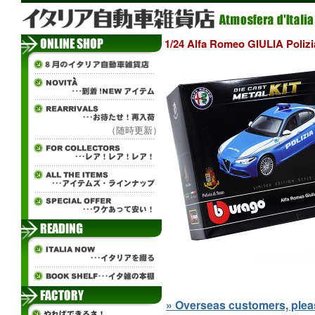
1/24 Alfa Romeo GIULI
（随時更新）
» Overseas customers, please