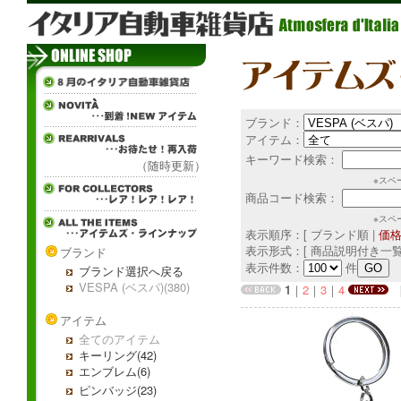
ブランド：
アイテム：
キーワード検索：
（随時更新）
※スペ
商品コード検索：
※スペ
表示順序：[ ブランド順 |
価
表示形式：[ 商品説明付き一覧
ブランド
表示件数：
件
ブランド選択へ戻る
VESPA (ベスパ)(380)
1
｜
2
｜
3
｜
4
[ 
アイテム
全てのアイテム
キーリング(42)
エンブレム(6)
ピンバッジ(23)