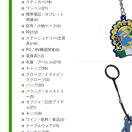
ステッカー(18)
ワッペン(21)
携帯電話 / タブレット
関連(4)
財布 / 小物ケース(4)
時計(2)
ステーショナリー(文房
具)(16)
PC / AV機器関連(6)
装身具(12)
衣服・アパレル(215)
キャップ(36)
グローブ / ドライビン
ググローブ(3)
バッグ(32)
フラッグ / タペストリ
ー(5)
オブジェ / 記念アイテ
ム(21)
キッズ(6)
ワイン / 飲料 / 食品(3)
テーブルウェア(15)
インテリア(8)