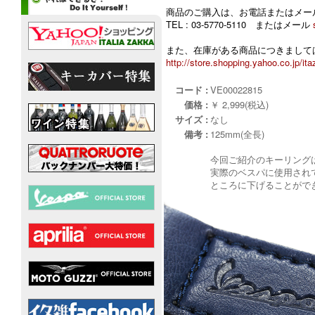
商品のご購入は、お電話またはメー
TEL : 03-5770-5110 またはメール
また、在庫がある商品につきましては
http://store.shopping.yahoo.co.jp/ita
コード :
VE00022815
価格 :
￥ 2,999(税込)
サイズ :
なし
備考 :
125mm(全長)
今回ご紹介のキーリング
実際のベスパに使用され
ところに下げることがで