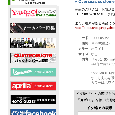
» Overseas customers
商品のご購入は、お電話ま
TEL : 03-5770-5110
また、在庫がある商品につ
http://store.shopping.yahoo
コード :
1000005958
価格 :
￥ 880(税込)
カラー :
ホワイト
サイズ :
なし
備考 :
サイズ:150mm(
※画像の赤バッ
1000 MIG
すこし丸みを帯
カラーはホワイ