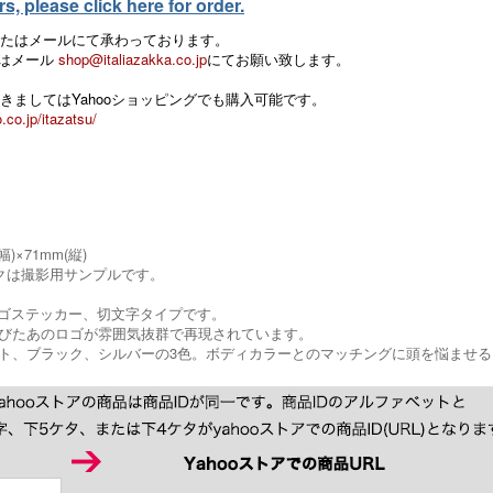
, please click here for order.
たはメールにて承わっております。
 またはメール
shop@italiazakka.co.jp
にてお願い致します。
きましてはYahooショッピングでも購入可能です。
.co.jp/itazatsu/
幅)×71mm(縦)
クは撮影用サンプルです。
LIAロゴステッカー、切文字タイプです。
びたあのロゴが雰囲気抜群で再現されています。
ト、ブラック、シルバーの3色。ボディカラーとのマッチングに頭を悩ませ