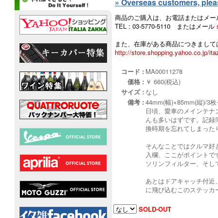
» Overseas customers, please
商品のご購入は、お電話またはメー
TEL : 03-5770-5110 またはメール
また、在庫がある商品につきましては
http://store.shopping.yahoo.co.jp/ita
コード :
MA00011278
価格 :
￥ 660(税込)
サイズ :
なし
備考 :
44mm(幅)×85mm(縦)/
日頃、愛車のメインテナ
んも多いはずです。記録
換時期を忘れてしまった
そんなことではクルマ好き
入欄、ここがポイントで
ソリンフィルター、そし
あとはドアキャッチ付近
に飛び込むこのステッカ
SOLD-OUT