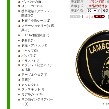
ピンバッジ(8)
表示順序：[
ブランド順
|
ステッカー(10)
表示形式：[
商品説明付き
表示件数：
件
携帯電話 / タブレット
関連(10)
1
｜
2
｜
3
[ 
財布 / 小物ケース(2)
ステーショナリー(文房
具)(3)
PC / AV機器関連(5)
装身具(1)
衣服・アパレル(1)
キャップ(3)
バッグ(12)
イラスト(10)
オブジェ / 記念アイテ
ム(12)
テーブルウェア(4)
書籍(4)
カタログ(1)
プレスキット(1)
モデルカー(18)
その他インテリアパー
ツ(1)
￥ 6