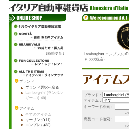
（随時更新）
Lamborghini エンブレム
￥ 660(税込)
ブランド
ブランド選択へ戻る
Lamborghini (ランボル
ブランド：
ギーニ)(149)
アイテム：
キーワード検索：
アイテム
※
全てのアイテム
商品コード検索：
キーリング(11)
エンブレム(32)
※