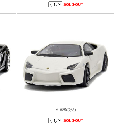
SOLD-OUT
￥ 825(税込)
SOLD-OUT