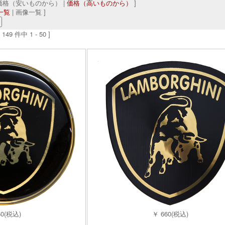
 価格（安いものから） |
価格（高いものから）
]
一覧
| 画像一覧 ]
149 件中 1 - 50 ]
60(税込)
￥ 660(税込)