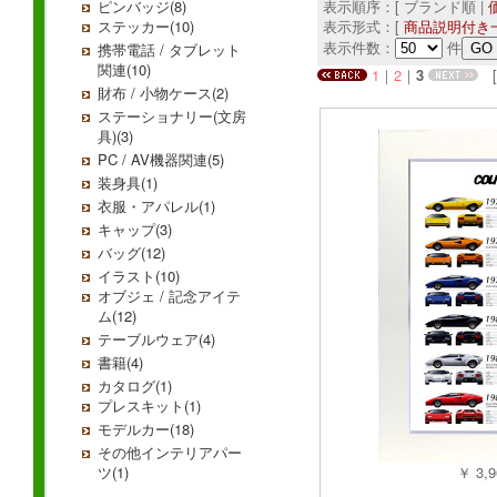
ピンバッジ(8)
表示順序：[ ブランド順 |
ステッカー(10)
表示形式：[
商品説明付き
表示件数：
件
携帯電話 / タブレット
関連(10)
1
｜
2
｜
3
[ 
財布 / 小物ケース(2)
ステーショナリー(文房
具)(3)
PC / AV機器関連(5)
装身具(1)
衣服・アパレル(1)
キャップ(3)
バッグ(12)
イラスト(10)
オブジェ / 記念アイテ
ム(12)
テーブルウェア(4)
書籍(4)
カタログ(1)
プレスキット(1)
モデルカー(18)
その他インテリアパー
ツ(1)
￥ 3,