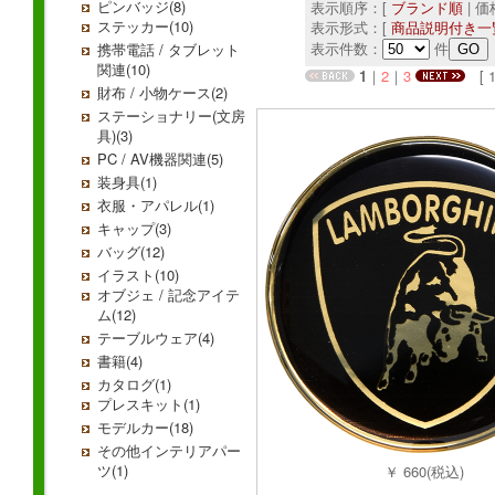
ピンバッジ(8)
表示順序：[
ブランド順
| 
ステッカー(10)
表示形式：[
商品説明付き一
表示件数：
件
携帯電話 / タブレット
関連(10)
1
｜
2
｜
3
[ 1
財布 / 小物ケース(2)
ステーショナリー(文房
具)(3)
PC / AV機器関連(5)
装身具(1)
衣服・アパレル(1)
キャップ(3)
バッグ(12)
イラスト(10)
オブジェ / 記念アイテ
ム(12)
テーブルウェア(4)
書籍(4)
カタログ(1)
プレスキット(1)
モデルカー(18)
その他インテリアパー
ツ(1)
￥ 660(税込)