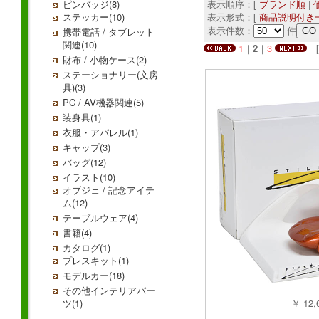
ピンバッジ(8)
表示順序：[
ブランド順
|
ステッカー(10)
表示形式：[
商品説明付き
表示件数：
件
携帯電話 / タブレット
関連(10)
1
｜
2
｜
3
[ 
財布 / 小物ケース(2)
ステーショナリー(文房
具)(3)
PC / AV機器関連(5)
装身具(1)
衣服・アパレル(1)
キャップ(3)
バッグ(12)
イラスト(10)
オブジェ / 記念アイテ
ム(12)
テーブルウェア(4)
書籍(4)
カタログ(1)
プレスキット(1)
モデルカー(18)
その他インテリアパー
ツ(1)
￥ 12,