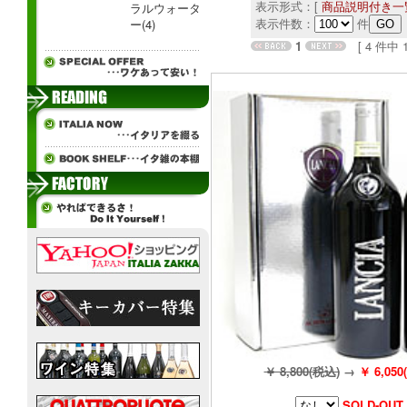
表示形式：[
商品説明付き一
ラルウォータ
表示件数：
件
ー(4)
1
[ 4 件中 1 
￥ 8,800(税込)
→
￥ 6,050
SOLD-OUT