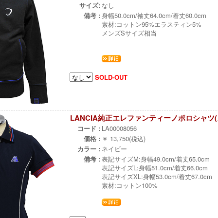
サイズ:
なし
備考 :
身幅50.0cm/袖丈64.0cm/着丈60.0cm
素材:コットン95%エラスティン5%
メンズSサイズ相当
SOLD-OUT
LANCIA純正エレファンティーノポロシャツ(
コード :
LA00008056
価格 :
￥ 13,750(税込)
カラー :
ネイビー
備考 :
表記サイズM:身幅49.0cm/着丈65.0cm
表記サイズL:身幅51.0cm/着丈66.0cm
表記サイズXL:身幅53.0cm/着丈67.0cm
素材:コットン100%