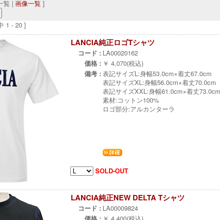
覧 |
画像一覧
]
1 - 20 ]
LANCIA純正ロゴTシャツ
コード :
LA00020162
価格 :
￥ 4,070(税込)
備考 :
表記サイズL:身幅53.0cm×着丈67.0cm
表記サイズXL:身幅56.0cm×着丈70.0cm
表記サイズXXL:身幅61.0cm×着丈73.0c
素材:コットン100%
ロゴ部分:アルカンターラ
SOLD-OUT
LANCIA純正NEW DELTA Tシャツ
コード :
LA00009824
価格 :
￥ 4,400(税込)