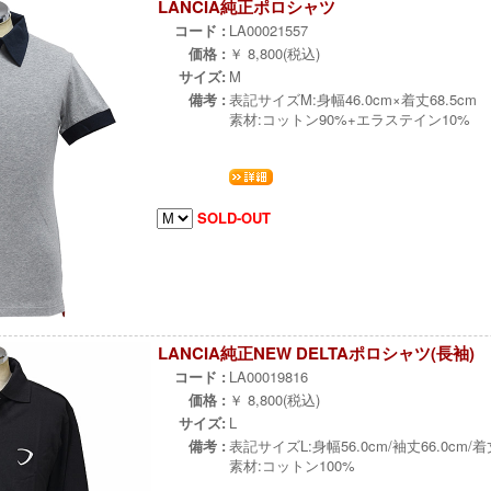
LANCIA純正ポロシャツ
コード :
LA00021557
価格 :
￥ 8,800(税込)
サイズ:
M
備考 :
表記サイズM:身幅46.0cm×着丈68.5cm
素材:コットン90%+エラステイン10%
SOLD-OUT
LANCIA純正NEW DELTAポロシャツ(長袖)
コード :
LA00019816
価格 :
￥ 8,800(税込)
サイズ:
L
備考 :
表記サイズL:身幅56.0cm/袖丈66.0cm/着丈
素材:コットン100%