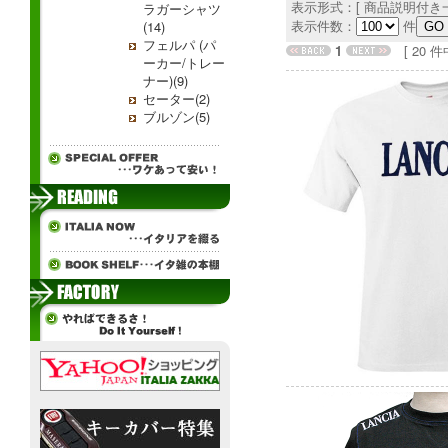
表示形式：[ 商品説明付き一
ラガーシャツ
表示件数：
件
(14)
フェルパ (パ
1
[ 20 件中 
ーカー/トレー
ナー)(9)
セーター(2)
ブルゾン(5)