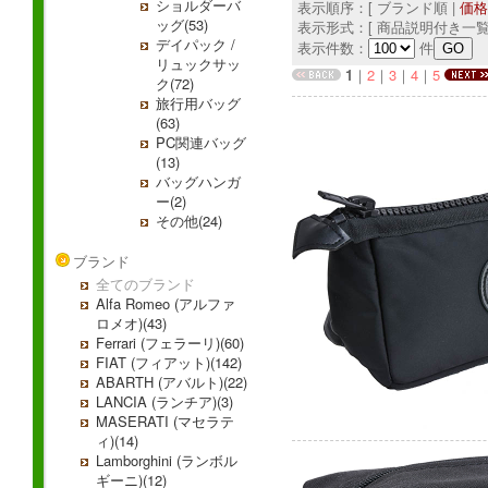
ショルダーバ
表示順序：[ ブランド順 |
価格
ッグ(53)
表示形式：[ 商品説明付き一覧
デイパック /
表示件数：
件
リュックサッ
1
｜
2
｜
3
｜
4
｜
5
ク(72)
旅行用バッグ
(63)
PC関連バッグ
(13)
バッグハンガ
ー(2)
その他(24)
ブランド
全てのブランド
Alfa Romeo (アルファ
ロメオ)(43)
Ferrari (フェラーリ)(60)
FIAT (フィアット)(142)
ABARTH (アバルト)(22)
LANCIA (ランチア)(3)
MASERATI (マセラテ
ィ)(14)
Lamborghini (ランボル
ギーニ)(12)