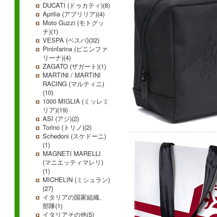
DUCATI (ドゥカティ)(8)
Aprilia (アプリリア)(4)
Moto Guzzi (モトグッ
チ)(1)
VESPA (ベスパ)(32)
Pininfarina (ピニンファ
リーナ)(4)
ZAGATO (ザガート)(1)
MARTINI / MARTINI
RACING (マルティニ)
(10)
1000 MIGLIA (ミッレミ
リア)(19)
ASI (アジ)(2)
Torino (トリノ)(2)
Schedoni (スケドーニ)
(1)
MAGNETI MARELLI
(マニエッティマレリ)
(1)
MICHELIN (ミシュラン)
(27)
イタリアの国家組織、
部隊(1)
イタリアその他(5)