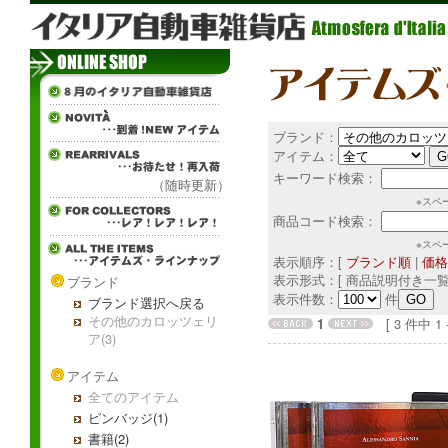
ブランド：
アイテム：
キーワード検索：
（随時更新）
※スペ
商品コード検索：
※スペ
表示順序：[
ブランド順
|
価格
表示形式：[ 商品説明付き一覧
ブランド
表示件数：
件
ブランド選択へ戻る
その他のカロッツェリ
1
[ 3 件中 1 - 
ア(3)
アイテム
全てのアイテム
ピンバッジ(1)
書籍(2)