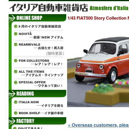
1/43 FIAT500 Story Collect
（随時更新）
» Overseas customers, please