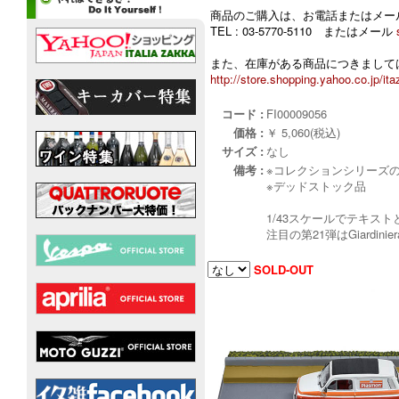
商品のご購入は、お電話またはメー
TEL : 03-5770-5110 またはメール
また、在庫がある商品につきましては
http://store.shopping.yahoo.co.jp/ita
コード :
FI00009056
価格 :
￥ 5,060(税込)
サイズ :
なし
備考 :
※コレクションシリーズ
※デッドストック品
1/43スケールでテキス
注目の第21弾はGiard
SOLD-OUT