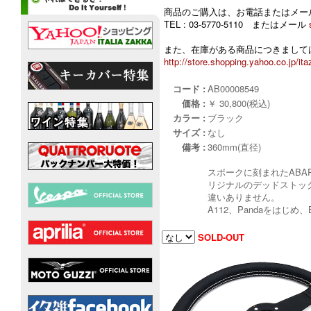
商品のご購入は、お電話またはメー
TEL : 03-5770-5110 またはメール
また、在庫がある商品につきましては
http://store.shopping.yahoo.co.jp/ita
コード :
AB00008549
価格 :
￥ 30,800(税込)
カラー :
ブラック
サイズ :
なし
備考 :
360mm(直径)
スポークに刻まれたABA
リジナルのデッドストッ
違いありません。
A112、Pandaをはじめ、
SOLD-OUT